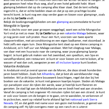
gaat gewoon heel relax thuis weg, alsof je een hotel geboekt hebt. Want
glamping betekent dat op de camping alles klaar staat. Dat de tent volledig
ingericht is, dat er echte bedden staan en dat je op een prachtige locatie
terecht komt. Je kunt nog een stap verder gaan en kiezen voor glamping+, zoals
je die bij
La Casita
vindt.
Bekijk de boekingsmogelijkheden om een
glamping
accommodatie te huren!
Mongolië in Spanje
Het is slechts voor een paar groepen weggelegd, want een echte Mongoolse
Yurt vind je niet zo maar. Bij
La Casita
kun je een
vakantie Malaga
beleven, waar
je nog jaren over zult praten. Huur een Yurt, voorzien van twee aparte
slaapvertrekken, met airconditioning en een eigen badkamer, met stoombad. Je
hebt zelfs een eigen tuin. Deze Mongoolse tent staat op een kleine camping in
Andalusië, zo'n half uur van Malaga vandaan. Met het vliegtuig naar Malaga,
van daar met een huurauto naar de camping, waar jouw glamping Spanje
begint. Je kunt gebruik maken van het zwembad, een speeltuin, een Spa en
vanzelfsprekend, een restaurant. Je kunt er voor kiezen om niet te koken, af te
wassen of wat dan ook, aangezien je een
all inclusive Spanje
kunt boeken.
Vakantie Andalusie
In Andalusië vind je overal sporen van de Moren, die deze streek honderden
jaren bezet hebben. Zoals het
Alhambra
, dat je best als wereldwonder mag
betitelen. Wil je dit bijzondere bouwwerk bezichtigen, regel dat dan bij het
boeken van de vakantie. Je kunt niet gewoon kaartjes kopen. Steden als Malaga
zijn paradijzen voor de rijken der aarde, waar je heerlijk kunt flaneren en
genieten. De stad ligt aan de Middellandse zee en biedt heel wat aan stranden.
Vanaf de camping is het ongeveer 45 minuten rijden tot aan een strand. Je kunt
er ook voor kiezen om de bergen in te gaan, om te wandelen, te verkennen of
te picknicken, want op relatief korte afstand ligt het
nationaal park Sierra
Nevada
. Of, en dat geldt met name voor een gezin met kinderen, je geniet van
de camping zelf. Hij lijkt overigens meer op een ranch en is uiterst