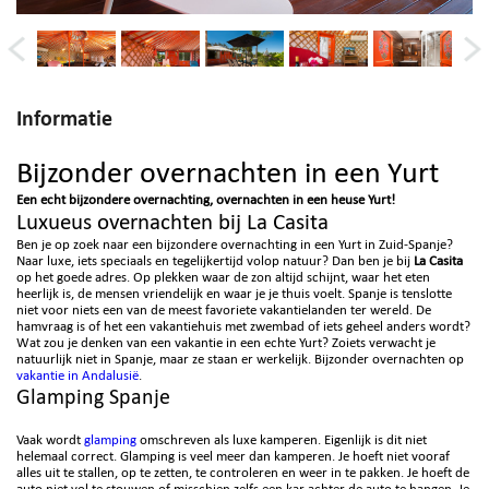
Informatie
Bijzonder overnachten in een Yurt
Een echt bijzondere overnachting, overnachten in een heuse Yurt!
Luxueus overnachten bij La Casita
Ben je op zoek naar een bijzondere overnachting in een Yurt in Zuid-Spanje?
Naar luxe, iets speciaals en tegelijkertijd volop natuur? Dan ben je bij
La Casita
op het goede adres. Op plekken waar de zon altijd schijnt, waar het eten
heerlijk is, de mensen vriendelijk en waar je je thuis voelt. Spanje is tenslotte
niet voor niets een van de meest favoriete vakantielanden ter wereld. De
hamvraag is of het een vakantiehuis met zwembad of iets geheel anders wordt?
Wat zou je denken van een vakantie in een echte Yurt? Zoiets verwacht je
natuurlijk niet in Spanje, maar ze staan er werkelijk. Bijzonder overnachten op
vakantie in Andalusië
.
Glamping Spanje
Vaak wordt
glamping
omschreven als luxe kamperen. Eigenlijk is dit niet
helemaal correct. Glamping is veel meer dan kamperen. Je hoeft niet vooraf
alles uit te stallen, op te zetten, te controleren en weer in te pakken. Je hoeft de
auto niet vol te stouwen of misschien zelfs een kar achter de auto te hangen. Je