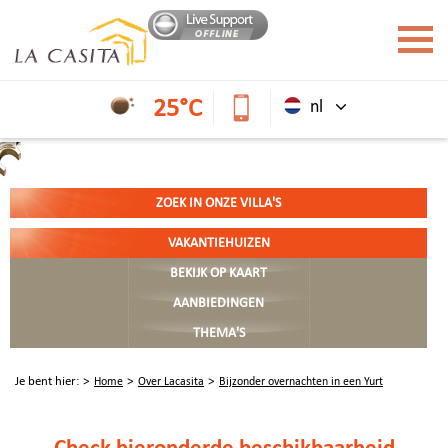
25°C
nl
ZOEK IN ONZE VILLA'S
VAKANTIEHUIZEN
BEKIJK OP KAART
AANBIEDINGEN
THEMA'S
Je bent hier:
Home
Over Lacasita
Bijzonder overnachten in een Yurt
Check hieronder
de beschikbaarheid