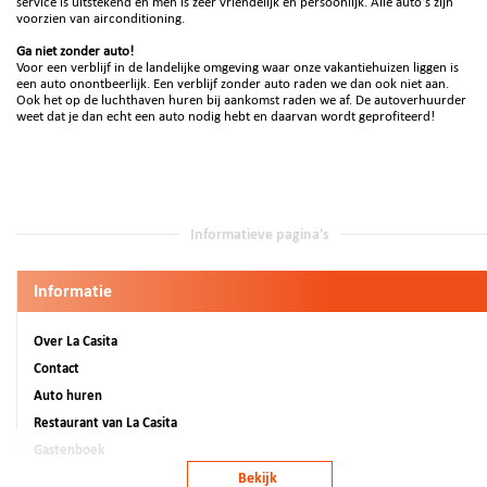
service is uitstekend en men is zeer vriendelijk en persoonlijk. Alle auto’s zijn
voorzien van airconditioning.
Ga niet zonder auto!
Voor een verblijf in de landelijke omgeving waar onze vakantiehuizen liggen is
een auto onontbeerlijk. Een verblijf zonder auto raden we dan ook niet aan.
Ook het op de luchthaven huren bij aankomst raden we af. De autoverhuurder
weet dat je dan echt een auto nodig hebt en daarvan wordt geprofiteerd!
Informatieve pagina's
Informatie
Over La Casita
Contact
Auto huren
Restaurant van La Casita
Gastenboek
Boekingsoverzicht
Bekijk