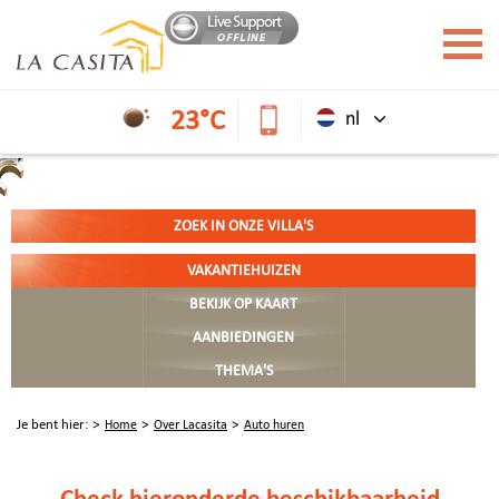
23°C
nl
ZOEK IN ONZE VILLA'S
VAKANTIEHUIZEN
BEKIJK OP KAART
AANBIEDINGEN
THEMA'S
Je bent hier:
Home
Over Lacasita
Auto huren
Check hieronder
de beschikbaarheid