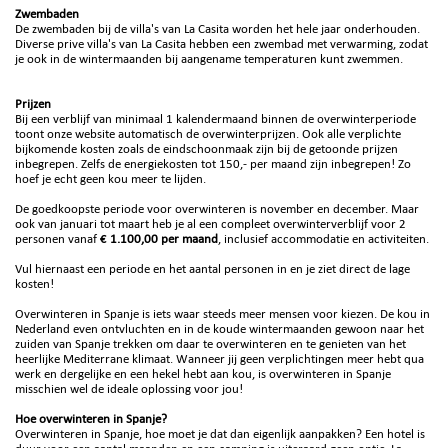
Zwembaden
De zwembaden bij de villa's van La Casita worden het hele jaar onderhouden.
Diverse prive villa's van La Casita hebben een zwembad met verwarming, zodat
je ook in de wintermaanden bij aangename temperaturen kunt zwemmen.
Prijzen
Bij een verblijf van minimaal 1 kalendermaand binnen de overwinterperiode
toont onze website automatisch de overwinterprijzen. Ook alle verplichte
bijkomende kosten zoals de eindschoonmaak zijn bij de getoonde prijzen
inbegrepen. Zelfs de energiekosten tot 150,- per maand zijn inbegrepen! Zo
hoef je echt geen kou meer te lijden.
De goedkoopste periode voor overwinteren is november en december. Maar
ook van januari tot maart heb je al een compleet overwinterverblijf voor 2
personen vanaf
€ 1.100,00 per maand
, inclusief accommodatie en activiteiten.
Vul hiernaast een periode en het aantal personen in en je ziet direct de lage
kosten!
Overwinteren in Spanje is iets waar steeds meer mensen voor kiezen. De kou in
Nederland even ontvluchten en in de koude wintermaanden gewoon naar het
zuiden van Spanje trekken om daar te overwinteren en te genieten van het
heerlijke Mediterrane klimaat. Wanneer jij geen verplichtingen meer hebt qua
werk en dergelijke en een hekel hebt aan kou, is overwinteren in Spanje
misschien wel de ideale oplossing voor jou!
Hoe overwinteren in Spanje?
Overwinteren in Spanje, hoe moet je dat dan eigenlijk aanpakken? Een hotel is