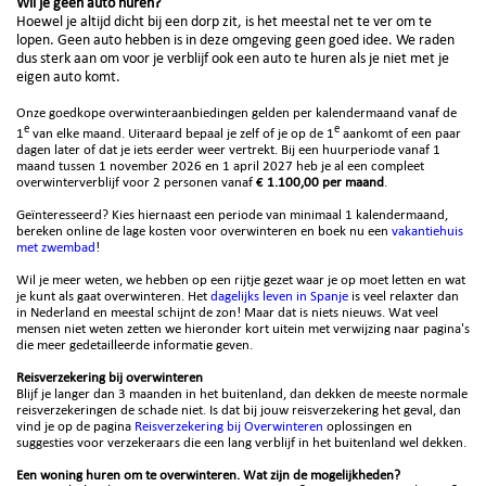
Wil je geen auto huren?
Hoewel je altijd dicht bij een dorp zit, is het meestal net te ver om te
lopen. Geen auto hebben is in deze omgeving geen goed idee. We raden
dus sterk aan om voor je verblijf ook een auto te huren als je niet met je
eigen auto komt.
Onze goedkope overwinteraanbiedingen gelden per kalendermaand vanaf de
e
e
1
van elke maand. Uiteraard bepaal je zelf of je op de 1
aankomt of een paar
dagen later of dat je iets eerder weer vertrekt. Bij een huurperiode vanaf 1
maand tussen 1 november 2026 en 1 april 2027 heb je al een compleet
overwinterverblijf voor 2 personen vanaf
€ 1.100,00 per maand
.
Geïnteresseerd? Kies hiernaast een periode van minimaal 1 kalendermaand,
bereken online de lage kosten voor overwinteren en boek nu een
vakantiehuis
met zwembad
!
Wil je meer weten, we hebben op een rijtje gezet waar je op moet letten en wat
je kunt als gaat overwinteren. Het
dagelijks leven in Spanje
is veel relaxter dan
in Nederland en meestal schijnt de zon! Maar dat is niets nieuws. Wat veel
mensen niet weten zetten we hieronder kort uitein met verwijzing naar pagina's
die meer gedetailleerde informatie geven.
Reisverzekering bij overwinteren
Blijf je langer dan 3 maanden in het buitenland, dan dekken de meeste normale
reisverzekeringen de schade niet. Is dat bij jouw reisverzekering het geval, dan
vind je op de pagina
Reisverzekering bij Overwinteren
oplossingen en
suggesties voor verzekeraars die een lang verblijf in het buitenland wel dekken.
Een woning huren om te overwinteren. Wat zijn de mogelijkheden?