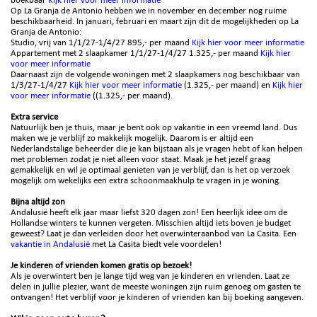
Op La Granja de Antonio hebben we in november en december nog ruime
beschikbaarheid. In januari, februari en maart zijn dit de mogelijkheden op La
Granja de Antonio:
Studio, vrij van 1/1/27-1/4/27 895,- per maand
Kijk hier voor meer informatie
Appartement met 2 slaapkamer 1/1/27-1/4/27 1.325,- per maand
Kijk hier
voor meer informatie
Daarnaast zijn de volgende woningen met 2 slaapkamers nog beschikbaar van
1/3/27-1/4/27
Kijk hier voor meer informatie
(1.325,- per maand) en
Kijk hier
voor meer informatie
((1.325,- per maand).
Extra service
Natuurlijk ben je thuis, maar je bent ook op vakantie in een vreemd land. Dus
maken we je verblijf zo makkelijk mogelijk. Daarom is er altijd een
Nederlandstalige beheerder die je kan bijstaan als je vragen hebt of kan helpen
met problemen zodat je niet alleen voor staat. Maak je het jezelf graag
gemakkelijk en wil je optimaal genieten van je verblijf, dan is het op verzoek
mogelijk om wekelijks een extra schoonmaakhulp te vragen in je woning.
Bijna altijd zon
Andalusië heeft elk jaar maar liefst 320 dagen zon! Een heerlijk idee om de
Hollandse winters te kunnen vergeten. Misschien altijd iets boven je budget
geweest? Laat je dan verleiden door het overwinteraanbod van La Casita. Een
vakantie in Andalusië
met La Casita biedt vele voordelen!
Je kinderen of vrienden komen gratis op bezoek!
Als je overwintert ben je lange tijd weg van je kinderen en vrienden. Laat ze
delen in jullie plezier, want de meeste woningen zijn ruim genoeg om gasten te
ontvangen! Het verblijf voor je kinderen of vrienden kan bij boeking aangeven.