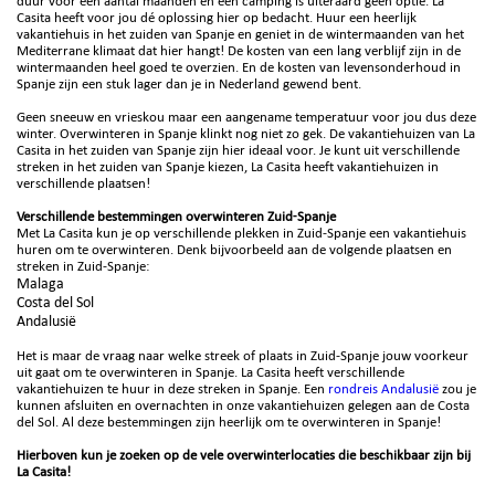
duur voor een aantal maanden en een camping is uiteraard geen optie. La
Casita heeft voor jou dé oplossing hier op bedacht. Huur een heerlijk
vakantiehuis in het zuiden van Spanje en geniet in de wintermaanden van het
Mediterrane klimaat dat hier hangt! De kosten van een lang verblijf zijn in de
wintermaanden heel goed te overzien. En de kosten van levensonderhoud in
Spanje zijn een stuk lager dan je in Nederland gewend bent.
Geen sneeuw en vrieskou maar een aangename temperatuur voor jou dus deze
winter. Overwinteren in Spanje klinkt nog niet zo gek. De vakantiehuizen van La
Casita in het zuiden van Spanje zijn hier ideaal voor. Je kunt uit verschillende
streken in het zuiden van Spanje kiezen, La Casita heeft vakantiehuizen in
verschillende plaatsen!
Verschillende bestemmingen overwinteren Zuid-Spanje
Met La Casita kun je op verschillende plekken in Zuid-Spanje een vakantiehuis
huren om te overwinteren. Denk bijvoorbeeld aan de volgende plaatsen en
streken in Zuid-Spanje:
Malaga
Costa del Sol
Andalusië
Het is maar de vraag naar welke streek of plaats in Zuid-Spanje jouw voorkeur
uit gaat om te overwinteren in Spanje. La Casita heeft verschillende
vakantiehuizen te huur in deze streken in Spanje. Een
rondreis Andalusië
zou je
kunnen afsluiten en overnachten in onze vakantiehuizen gelegen aan de Costa
del Sol. Al deze bestemmingen zijn heerlijk om te overwinteren in Spanje!
Hierboven kun je zoeken op de vele overwinterlocaties die beschikbaar zijn bij
La Casita!