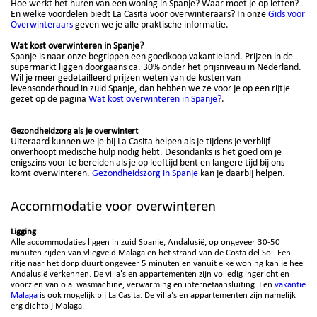
Hoe werkt het huren van een woning in Spanje? Waar moet je op letten?
En welke voordelen biedt La Casita voor overwinteraars? In onze
Gids voor
Overwinteraars
geven we je alle praktische informatie.
Wat kost overwinteren in Spanje?
Spanje is naar onze begrippen een goedkoop vakantieland. Prijzen in de
supermarkt liggen doorgaans ca. 30% onder het prijsniveau in Nederland.
Wil je meer gedetailleerd prijzen weten van de kosten van
levensonderhoud in zuid Spanje, dan hebben we ze voor je op een rijtje
gezet op de pagina
Wat kost overwinteren in Spanje?
.
Gezondheidzorg als je overwintert
Uiteraard kunnen we je bij La Casita helpen als je tijdens je verblijf
onverhoopt medische hulp nodig hebt. Desondanks is het goed om je
enigszins voor te bereiden als je op leeftijd bent en langere tijd bij ons
komt
overwinteren
.
Gezondheidszorg in Spanje
kan je daarbij helpen.
Accommodatie voor overwinteren
Ligging
Alle accommodaties liggen in zuid Spanje, Andalusië, op ongeveer 30-50
minuten rijden van vliegveld Malaga en het strand van de Costa del Sol. Een
ritje naar het dorp duurt ongeveer 5 minuten en vanuit elke woning kan je heel
Andalusië verkennen. De villa's en appartementen zijn volledig ingericht en
voorzien van o.a. wasmachine, verwarming en internetaansluiting. Een
vakantie
Malaga
is ook mogelijk bij La Casita. De villa's en appartementen zijn namelijk
erg dichtbij Malaga.