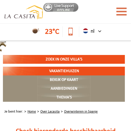
23°C
nl
ZOEK IN ONZE VILLA'S
VAKANTIEHUIZEN
BEKIJK OP KAART
AANBIEDINGEN
THEMA'S
Je bent hier:
Home
Over Lacasita
Overwinteren in Spanje
Check hieronder
de beschikbaarheid