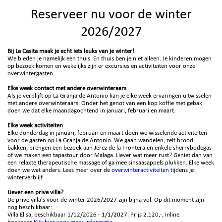
Reserveer nu voor de winter
2026/2027
Bij La Casita maak je echt iets leuks van je winter!
We bieden je namelijk een thuis. En thuis ben je niet alleen. Je kinderen mogen
op bezoek komen en wekelijks zijn er excursies en activiteiten voor onze
overwintergasten.
Elke week contact met andere overwinteraars
Als je verblijft op La Granja de Antonio kan je elke week ervaringen uitwisselen
met andere overwinteraars. Onder het genot van een kop koffie met gebak
doen we dat elke maandagochtend in januari, februari en maart.
Elke week activiteiten
Elke donderdag in januari, februari en maart doen we wisselende activiteiten
voor de gasten op La Granja de Antonio. We gaan wandelen, zelf brood
bakken, brengen een bezoek aan Jerez de la Frontera en enkele sherrybodegas
of we maken een tapastour door Malaga. Liever wat meer rust? Geniet dan van
een relaxte therapeutische massage of ga mee sinsaasappels plukken. Elke week
doen we wat anders. Lees meer over de
overwinteractiviteiten
tijdens je
winterverblijf.
Liever een prive villa?
De prive villa's voor de winter 2026/2027 zijn bijna vol. Op dit moment zijn
nog beschikbaar:
Villa Elisa, beschikbaar 1/12/2026 - 1/1/2027. Prijs 2.120,-, Inline
boekbaar
Kijk hier voor meer informatie