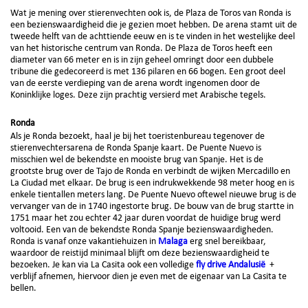
Wat je mening over stierenvechten ook is, de Plaza de Toros van Ronda is
een bezienswaardigheid die je gezien moet hebben. De arena stamt uit de
tweede helft van de achttiende eeuw en is te vinden in het westelijke deel
van het historische centrum van Ronda. De Plaza de Toros heeft een
diameter van 66 meter en is in zijn geheel omringt door een dubbele
tribune die gedecoreerd is met 136 pilaren en 66 bogen. Een groot deel
van de eerste verdieping van de arena wordt ingenomen door de
Koninklijke loges. Deze zijn prachtig versierd met Arabische tegels.
Ronda
Als je Ronda bezoekt, haal je bij het toeristenbureau tegenover de
stierenvechtersarena de Ronda Spanje kaart. De Puente Nuevo is
misschien wel de bekendste en mooiste brug van Spanje. Het is de
grootste brug over de Tajo de Ronda en verbindt de wijken Mercadillo en
La Ciudad met elkaar. De brug is een indrukwekkende 98 meter hoog en is
enkele tientallen meters lang. De Puente Nuevo oftewel nieuwe brug is de
vervanger van de in 1740 ingestorte brug. De bouw van de brug startte in
1751 maar het zou echter 42 jaar duren voordat de huidige brug werd
voltooid. Een van de bekendste Ronda Spanje bezienswaardigheden.
Ronda is vanaf onze vakantiehuizen in
Malaga
erg snel bereikbaar,
waardoor de reistijd minimaal blijft om deze bezienswaardigheid te
bezoeken. Je kan via La Casita ook een volledige
fly drive Andalusië
+
verblijf afnemen, hiervoor dien je even met de eigenaar van La Casita te
bellen.