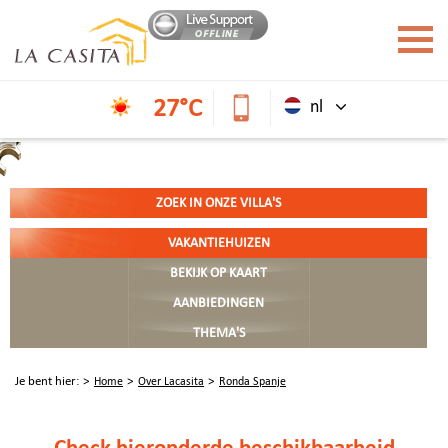
27°C
nl
ZOEK IN ONZE VILLA'S
VAKANTIEHUIZEN
BEKIJK OP KAART
AANBIEDINGEN
THEMA'S
Je bent hier:
Home
Over Lacasita
Ronda Spanje
Check hieronder
de beschikbaarheid