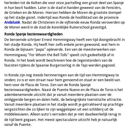
herleiden tot de Kelten die voor onze jaartelling een groot deel van Spanje
in hun bezit hadden. Later is de stad in handen geweest van de Feniciërs,
de Grieken en de Moren. Hiervan hebben de Moren de grootste stempel
op het stadje gezet. Indertijd was Ronda de hoofdstad van de provincie
Andalusië
. Nadat de Christenen in de vijftiende eeuw Ronda veroverden op
de Moren werd in de stad de Koninklijke Ruiterschool gevestigd.
Ronda Spanje bezienswaardigheden
De beroemde schrijver Ernest Hemmingway heeft een tijd doorgebracht in
het stadje Ronda. Hij heeft hier zelfs enkele jaren gewoond, wat hem in
Ronda de bijnaam “papa” opleverde. Een van de meesterwerken van
Hemmingway “For Whom the Bell Tolls” speelt zich gedeeltelijk af in
Ronda. In het boek wordt beschreven hoe de tegenstanders van de
fascisten tijdens de Spaanse Burgeroorlog in de Tajo werden gegooid.
In Ronda zijn nog steeds herinneringen aan de tijd van Hemmingway te
vinden; zo is er een straat naar hem genoemd en staat er een beeld van
hem voor de Plaza de Toros. Een van de Ronda Spanje
bezienswaardigheden. Naast de Puente Nuevo en de Plaza de Toros is het
adembenemende uitzicht dat je vanuit meerdere plaatsen over de
omliggende bergen en dalen hebt, de belangrijkste toeristische attractie.
Vanuit meerdere plaatsen in het stadje wordt je getrakteerd op prachtige
vergezichten die zo lijken te zijn weggelopen uit een schilderij uit de
middeleeuwen. Alleen auto’s verraden dat je niet daadwerkelijk terug in
de tijd bent gegaan. Het meest spectaculaire uitzicht heb je natuurlijk
vanaf de Puente.